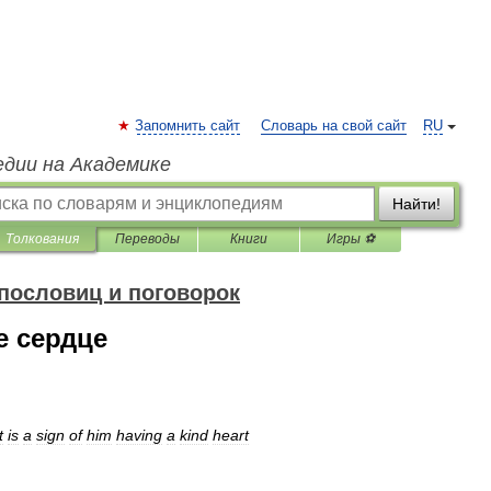
Запомнить сайт
Словарь на свой сайт
RU
едии на Академике
Найти!
Толкования
Переводы
Книги
Игры ⚽
пословиц и поговорок
е сердце
t
is
a
sign
of
him
having
a
kind
heart