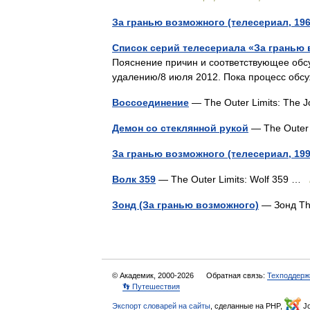
За гранью возможного (телесериал, 196
Список серий телесериала «За гранью
Пояснение причин и соответствующее обс
удалению/8 июля 2012. Пока процесс об
Воссоединение
— The Outer Limits: The
Демон со стеклянной рукой
— The Outer
За гранью возможного (телесериал, 199
Волк 359
— The Outer Limits: Wolf 359 …
Зонд (За гранью возможного)
— Зонд Th
© Академик, 2000-2026
Обратная связь:
Техподдерж
👣 Путешествия
Экспорт словарей на сайты
, сделанные на PHP,
Jo