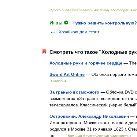
Русско
-
английский
словарь
пословиц
и
поговорок
.
Ака
Игры ⚽
Нужно решить контрольную?
Хозяйкою дом стоит
Смотреть что такое "Холодные руки
Холодные руки и горячее сердце
— The 
Sword Art Online
— Обложка первого то
Википедия
За гранью возможного
— Обложка DVD с 
возможного» «За гранью возможного» (англ
телесериалов. Классический (чёрно белы
Островский, Александр Николаевич
— д
Императорского Московского театра и дире
родился в Москве 31 го января 1823 г. Оте
по… …
Большая биографическая энциклопедия