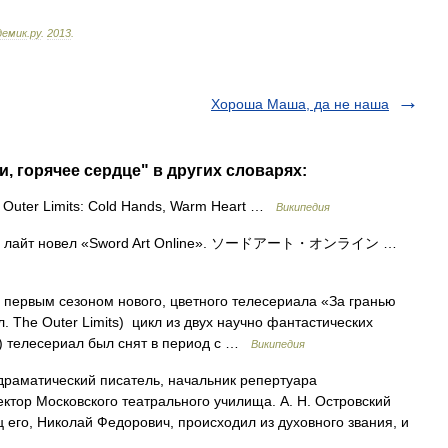
демик
.
ру
.
2013
.
Хороша Маша, да не наша
, горячее сердце" в других словарях:
Outer Limits: Cold Hands, Warm Heart …
Википедия
ма лайт новел «Sword Art Online». ソードアート・オンライン …
первым сезоном нового, цветного телесериала «За гранью
. The Outer Limits) цикл из двух научно фантастических
й) телесериал был снят в период с …
Википедия
раматический писатель, начальник репертуара
ктор Московского театрального училища. А. Н. Островский
ц его, Николай Федорович, происходил из духовного звания, и