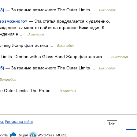
3)
— За гранью возможного The Outer Limits …
Википедия
 возможного»
— Эта статья предлагается к удалению.
уждение вы можете найти на странице Википедия:К
суждения н …
Википедия
 Joining Жанр фантастика …
Википедия
 Limits: Demon with a Glass Hand Жанр фантастика …
Википедия
5)
— За гранью возможного The Outer Limits …
Википедия
Википедия
e Outer Limits: The Probe …
Википедия
ка
,
Реклама на сайте
18+
omla,
Drupal,
WordPress, MODx.