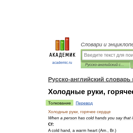
Словари и энциклоп
academic.ru
Русско-английский словарь пословиц и поговорок
Русско-английский словарь 
Холодные руки, горяче
Толкование
Перевод
Холодные
руки
,
горячее
сердце
When
a
person
has
cold
hands
you
say
that
i
Cf:
A
cold
hand
,
a
warm
heart
(
Am
.
,
Br
.
)